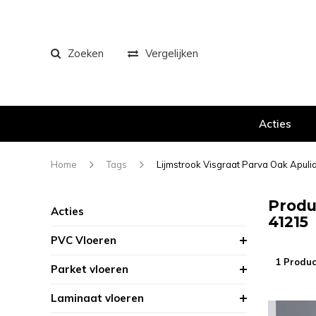
Zoeken
Vergelijken
Acties
Home
Tags
Lijmstrook Visgraat Parva Oak Apuli
Produ
Acties
41215
PVC Vloeren
1 Produc
Parket vloeren
Laminaat vloeren