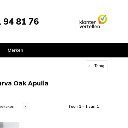
 94 81 76
Merken
Terug
arva Oak Apulia
Toon 1 - 1 van 1
bekeken