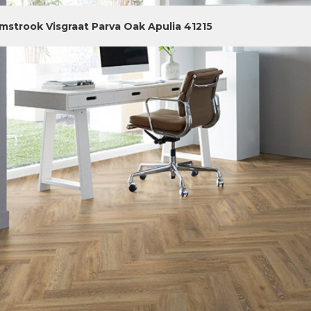
jmstrook Visgraat Parva Oak Apulia 41215