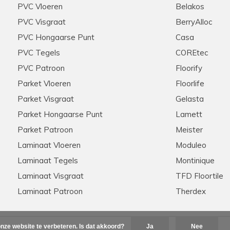
PVC Vloeren
Belakos
PVC Visgraat
BerryAlloc
PVC Hongaarse Punt
Casa
PVC Tegels
COREtec
PVC Patroon
Floorify
Parket Vloeren
Floorlife
Parket Visgraat
Gelasta
Parket Hongaarse Punt
Lamett
Parket Patroon
Meister
Laminaat Vloeren
Moduleo
Laminaat Tegels
Montinique
Laminaat Visgraat
TFD Floortile
Laminaat Patroon
Therdex
nze website te verbeteren. Is dat akkoord?
Ja
Nee