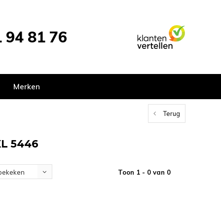
 94 81 76
Merken
Terug
XL 5446
Toon 1 - 0 van 0
bekeken