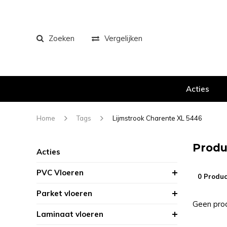
Zoeken
Vergelijken
Acties
Home
Tags
Lijmstrook Charente XL 5446
Produ
Acties
PVC Vloeren
0 Produc
Parket vloeren
Geen prod
Laminaat vloeren