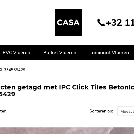
+32 11
PVC Vloeren
Parket Vloeren
Laminaat Vloeren
 XXL 334555429
cten getagd met IPC Click Tiles Betonl
5429
ten
Sorteren op:
Meest 