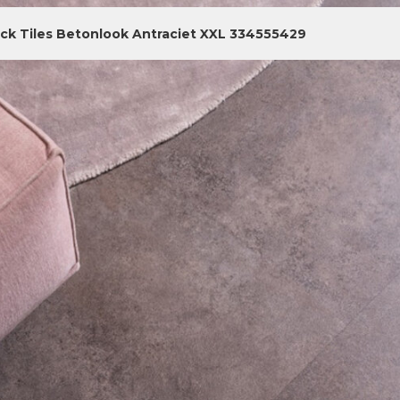
ick Tiles Betonlook Antraciet XXL 334555429