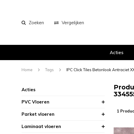
Zoeken
Vergelijken
Acties
Home
Tags
IPC Click Tiles Betonlook Antraciet
Produ
Acties
33455
PVC Vloeren
1 Produc
Parket vloeren
Laminaat vloeren