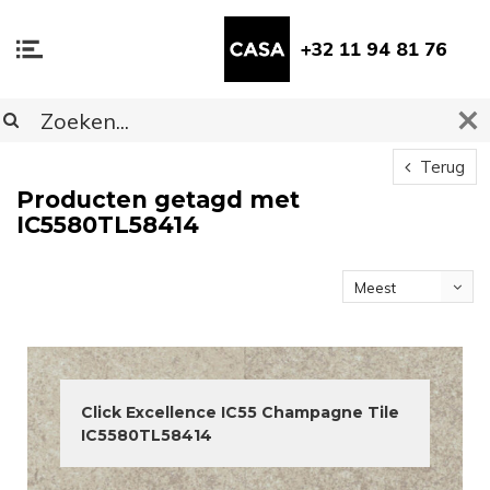
+32 11 94 81 76
Terug
Producten getagd met
IC5580TL58414
Meest
bekeken
Click Excellence IC55 Champagne Tile
IC5580TL58414