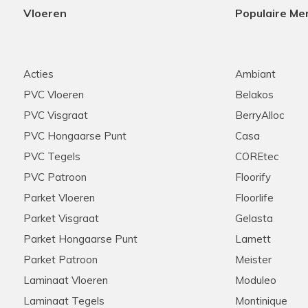
Vloeren
Populaire Me
Acties
Ambiant
PVC Vloeren
Belakos
PVC Visgraat
BerryAlloc
PVC Hongaarse Punt
Casa
PVC Tegels
COREtec
PVC Patroon
Floorify
Parket Vloeren
Floorlife
Parket Visgraat
Gelasta
Parket Hongaarse Punt
Lamett
Parket Patroon
Meister
Laminaat Vloeren
Moduleo
Laminaat Tegels
Montinique