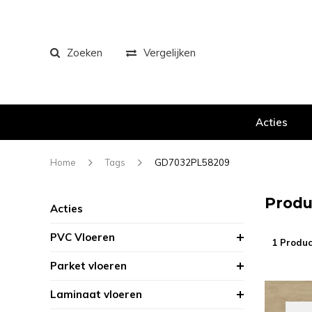
Zoeken
Vergelijken
Acties
Home
Tags
GD7032PL58209
Produ
Acties
PVC Vloeren
1 Produc
Parket vloeren
Laminaat vloeren