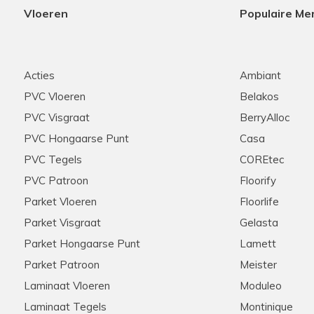
Vloeren
Populaire Me
Acties
Ambiant
PVC Vloeren
Belakos
PVC Visgraat
BerryAlloc
PVC Hongaarse Punt
Casa
PVC Tegels
COREtec
PVC Patroon
Floorify
Parket Vloeren
Floorlife
Parket Visgraat
Gelasta
Parket Hongaarse Punt
Lamett
Parket Patroon
Meister
Laminaat Vloeren
Moduleo
Laminaat Tegels
Montinique