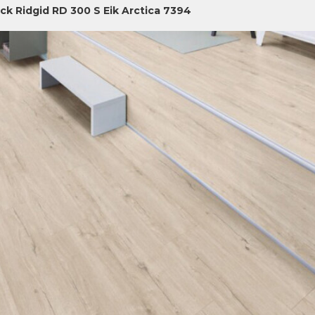
ick Ridgid RD 300 S Eik Arctica 7394