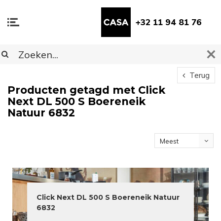
+32 11 94 81 76
Terug
Producten getagd met Click
Next DL 500 S Boereneik
Natuur 6832
Meest
bekeken
Click Next DL 500 S Boereneik Natuur
6832