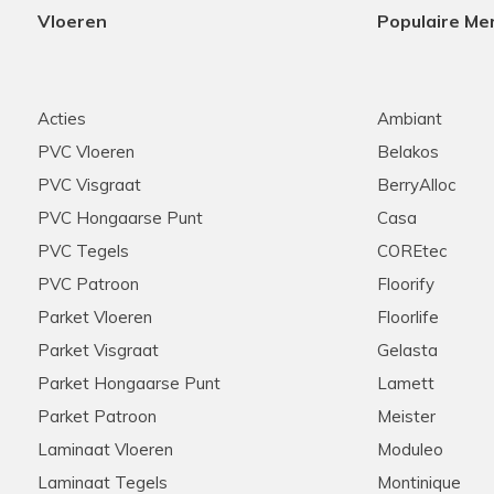
Vloeren
Populaire Me
Acties
Ambiant
PVC Vloeren
Belakos
PVC Visgraat
BerryAlloc
PVC Hongaarse Punt
Casa
PVC Tegels
COREtec
PVC Patroon
Floorify
Parket Vloeren
Floorlife
Parket Visgraat
Gelasta
Parket Hongaarse Punt
Lamett
Parket Patroon
Meister
Laminaat Vloeren
Moduleo
Laminaat Tegels
Montinique