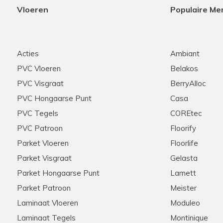
Vloeren
Populaire Me
Acties
Ambiant
PVC Vloeren
Belakos
PVC Visgraat
BerryAlloc
PVC Hongaarse Punt
Casa
PVC Tegels
COREtec
PVC Patroon
Floorify
Parket Vloeren
Floorlife
Parket Visgraat
Gelasta
Parket Hongaarse Punt
Lamett
Parket Patroon
Meister
Laminaat Vloeren
Moduleo
Laminaat Tegels
Montinique