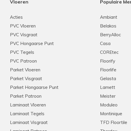
Vloeren
Populaire Me
Acties
Ambiant
PVC Vloeren
Belakos
PVC Visgraat
BerryAlloc
PVC Hongaarse Punt
Casa
PVC Tegels
COREtec
PVC Patroon
Floorify
Parket Vloeren
Floorlife
Parket Visgraat
Gelasta
Parket Hongaarse Punt
Lamett
Parket Patroon
Meister
Laminaat Vloeren
Moduleo
Laminaat Tegels
Montinique
Laminaat Visgraat
TFD Floortile