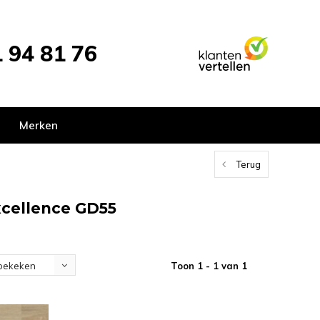
 94 81 76
Merken
Terug
xcellence GD55
Toon 1 - 1 van 1
bekeken