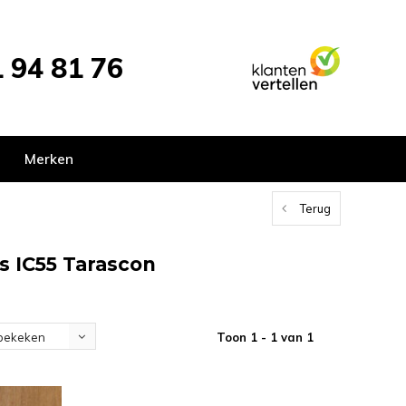
 94 81 76
Merken
Terug
s IC55 Tarascon
Toon 1 - 1 van 1
bekeken