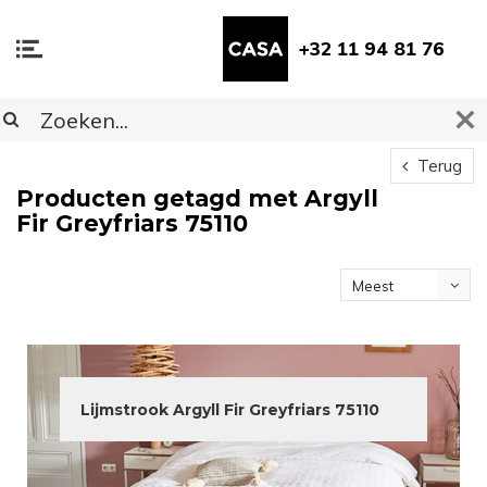
+32 11 94 81 76
Terug
Producten getagd met Argyll
Fir Greyfriars 75110
Meest
bekeken
Lijmstrook Argyll Fir Greyfriars 75110