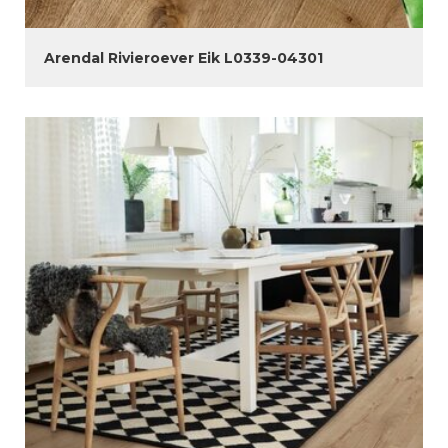
Arendal Rivieroever Eik L0339-04301