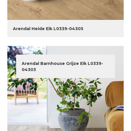
Arendal Heide Eik L0339-04305
Arendal Barnhouse Grijze Eik L0339-
04303