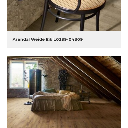
Arendal Weide Eik L0339-04309