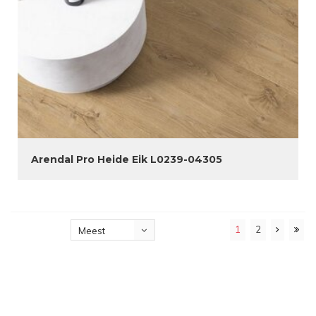
Arendal Pro Heide Eik L0239-04305
1
2
Meest
bekeken