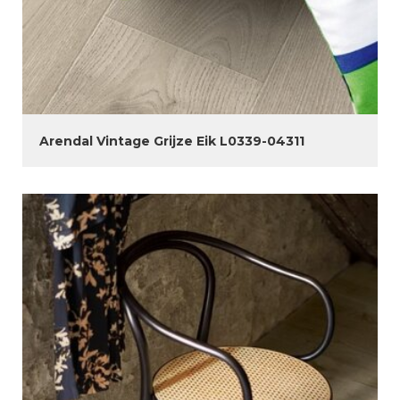
Arendal Vintage Grijze Eik L0339-04311