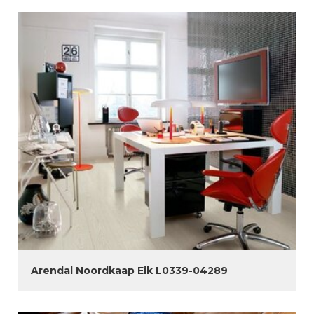
Arendal Noordkaap Eik L0339-04289