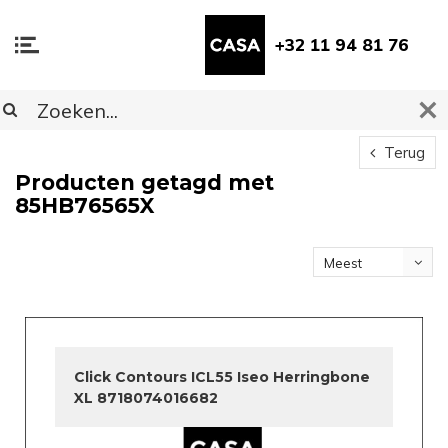
+32 11 94 81 76
Terug
Producten getagd met
85HB76565X
Meest
bekeken
Click Contours ICL55 Iseo Herringbone
XL 8718074016682