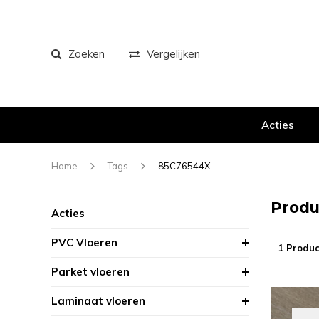
Zoeken
Vergelijken
Acties
Home
Tags
85C76544X
Produ
Acties
PVC Vloeren
1 Produc
Parket vloeren
Laminaat vloeren