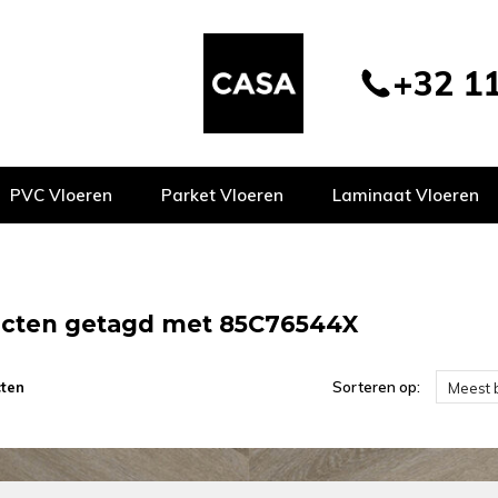
+32 11
PVC Vloeren
Parket Vloeren
Laminaat Vloeren
cten getagd met 85C76544X
ten
Sorteren op:
Meest 