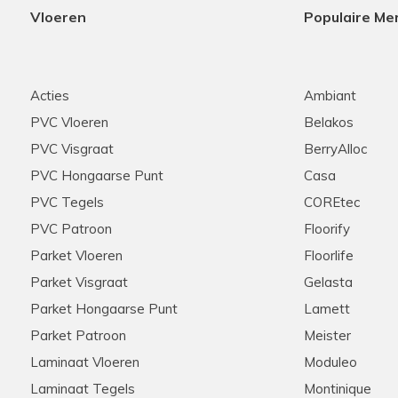
Vloeren
Populaire Me
Acties
Ambiant
PVC Vloeren
Belakos
PVC Visgraat
BerryAlloc
PVC Hongaarse Punt
Casa
PVC Tegels
COREtec
PVC Patroon
Floorify
Parket Vloeren
Floorlife
Parket Visgraat
Gelasta
Parket Hongaarse Punt
Lamett
Parket Patroon
Meister
Laminaat Vloeren
Moduleo
Laminaat Tegels
Montinique