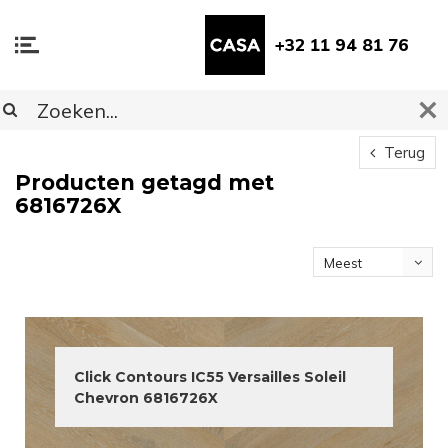
+32 11 94 81 76
Terug
Producten getagd met
6816726X
Meest
bekeken
Click Contours IC55 Versailles Soleil
Chevron 6816726X