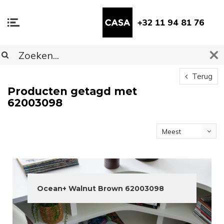
+32 11 94 81 76
Terug
Producten getagd met
62003098
Meest
bekeken
Ocean+ Walnut Brown 62003098