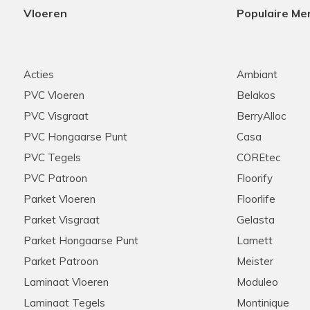
Vloeren
Populaire Me
Acties
Ambiant
PVC Vloeren
Belakos
PVC Visgraat
BerryAlloc
PVC Hongaarse Punt
Casa
PVC Tegels
COREtec
PVC Patroon
Floorify
Parket Vloeren
Floorlife
Parket Visgraat
Gelasta
Parket Hongaarse Punt
Lamett
Parket Patroon
Meister
Laminaat Vloeren
Moduleo
Laminaat Tegels
Montinique