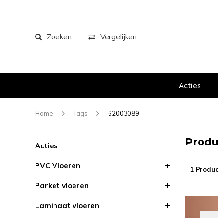
Zoeken
Vergelijken
Acties
Home
Tags
62003089
Produ
Acties
PVC Vloeren
1 Produc
Parket vloeren
Laminaat vloeren