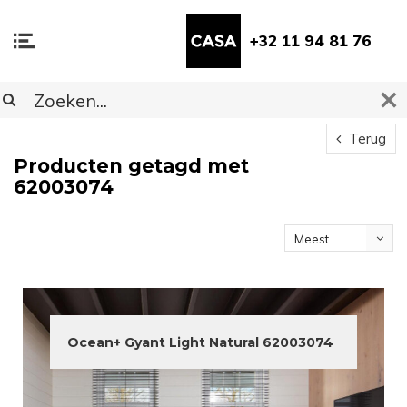
+32 11 94 81 76
Terug
Producten getagd met
62003074
Meest
bekeken
Ocean+ Gyant Light Natural 62003074