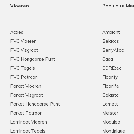
Vloeren
Populaire Me
Acties
Ambiant
PVC Vloeren
Belakos
PVC Visgraat
BerryAlloc
PVC Hongaarse Punt
Casa
PVC Tegels
COREtec
PVC Patroon
Floorify
Parket Vloeren
Floorlife
Parket Visgraat
Gelasta
Parket Hongaarse Punt
Lamett
Parket Patroon
Meister
Laminaat Vloeren
Moduleo
Laminaat Tegels
Montinique