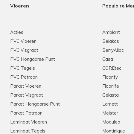
Vloeren
Populaire Me
Acties
Ambiant
PVC Vloeren
Belakos
PVC Visgraat
BerryAlloc
PVC Hongaarse Punt
Casa
PVC Tegels
COREtec
PVC Patroon
Floorify
Parket Vloeren
Floorlife
Parket Visgraat
Gelasta
Parket Hongaarse Punt
Lamett
Parket Patroon
Meister
Laminaat Vloeren
Moduleo
Laminaat Tegels
Montinique