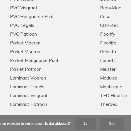
PVC Visgraat
BerryAlloc
PVC Hongaarse Punt
Casa
PVC Tegels
COREtec
PVC Patroon
Floorify
Parket Vloeren
Floorlife
Parket Visgraat
Gelasta
Parket Hongaarse Punt
Lamett
Parket Patroon
Meister
Laminaat Vloeren
Moduleo
Laminaat Tegels
Montinique
Laminaat Visgraat
TFD Floortile
Laminaat Patroon
Therdex
nze website te verbeteren. Is dat akkoord?
Ja
Nee