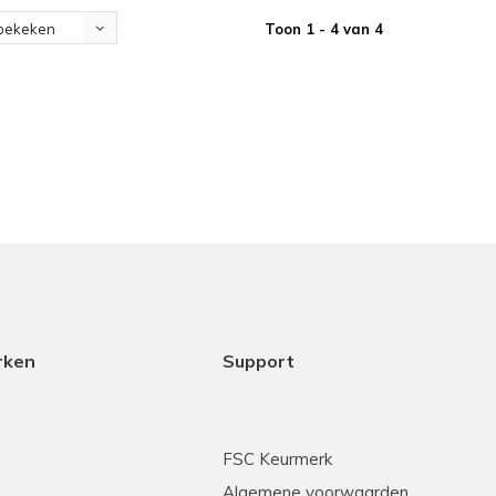
Toon 1 - 4 van 4
bekeken
rken
Support
FSC Keurmerk
Algemene voorwaarden