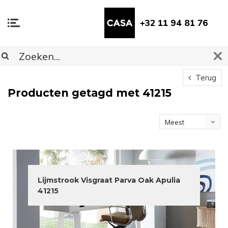
+32 11 94 81 76
Terug
Producten getagd met 41215
Meest
bekeken
Lijmstrook Visgraat Parva Oak Apulia
41215