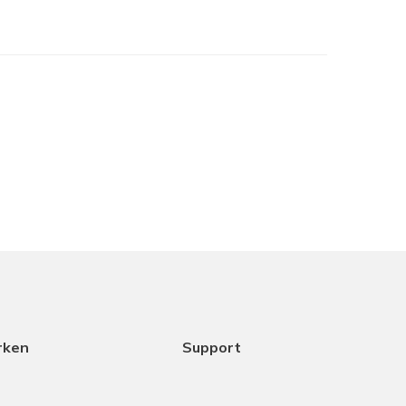
je het in het assortiment hebt maar samen met
cht het beste is. Dank aan Coen voor het
ice.
18-12-2025
rken
Support