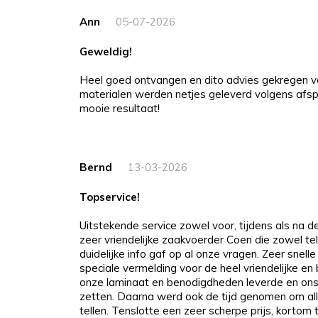
Ann
05-07-2026
Geweldig!
Heel goed ontvangen en dito advies gekregen v
materialen werden netjes geleverd volgens afspr
mooie resultaat!
Bernd
13-03-2026
Topservice!
Uitstekende service zowel voor, tijdens als na 
zeer vriendelijke zaakvoerder Coen die zowel tel
duidelijke info gaf op al onze vragen. Zeer snelle
speciale vermelding voor de heel vriendelijke e
onze laminaat en benodigdheden leverde en ons
zetten. Daarna werd ook de tijd genomen om all
tellen. Tenslotte een zeer scherpe prijs, kortom