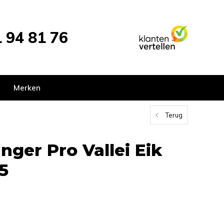
 94 81 76
Merken
Terug
nger Pro Vallei Eik
5