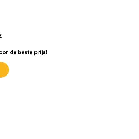
s
2
or de beste prijs!