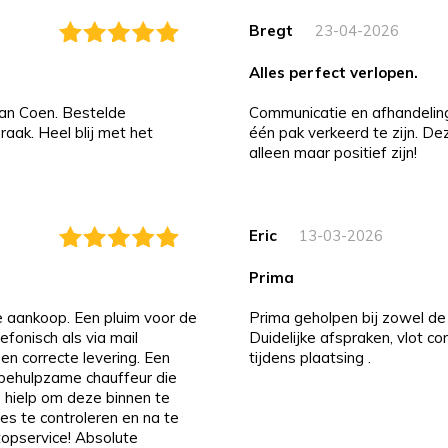
Bregt
23-04-2026
alles perfect verlopen.
an Coen. Bestelde
Communicatie en afhandeling i
aak. Heel blij met het
één pak verkeerd te zijn. D
alleen maar positief zijn!
Eric
13-03-2026
prima
de aankoop. Een pluim voor de
Prima geholpen bij zowel de 
efonisch als via mail
Duidelijke afspraken, vlot c
 en correcte levering. Een
tijdens plaatsing .
n behulpzame chauffeur die
 hielp om deze binnen te
es te controleren en na te
 topservice! Absolute