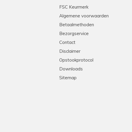
tleg en heel professioneel. Echte stielmannen! We
FSC Keurmerk
Algemene voorwaarden
Betaalmethoden
Bezorgservice
Contact
Disclaimer
Opstookprotocol
Downloads
Sitemap
!
levering, goede prijs-kwaliteit. Heel erg