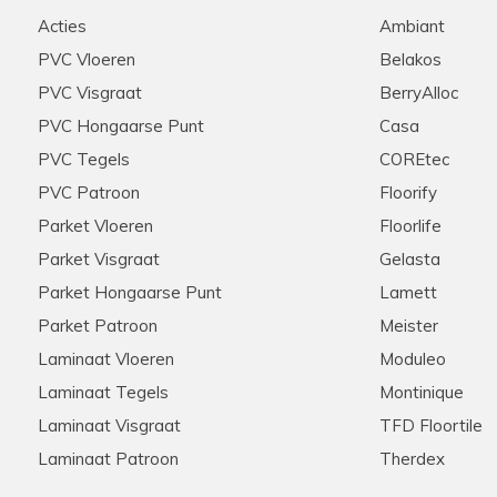
d geholpen werden door
Stip, correct, deskundige ui
Acties
Ambiant
e graag zouden aanschaffen
raden ze aan iedereen aan!
nel onze keuze gemaakt
PVC Vloeren
Belakos
ie scherpe offerte die voor
PVC Visgraat
BerryAlloc
ten ook de woonkamer en de
n we na wat zoekwerk een
PVC Hongaarse Punt
Casa
onze extra meters bijbesteld
PVC Tegels
COREtec
ook dit werd snel en zonder
pzaak , met zeer ruime
PVC Patroon
Floorify
rrect verloopt
Parket Vloeren
Floorlife
Parket Visgraat
Gelasta
Parket Hongaarse Punt
Lamett
Hannelore
28-11-2025
Parket Patroon
Meister
Aanrader in alle opzichten
Laminaat Vloeren
Moduleo
Laminaat Tegels
Montinique
et zijn klanten! Meerdere
Meedenkend, flexibel, snelle 
s via de telefoon. Kent zijn
tevreden klanten hier!
Laminaat Visgraat
TFD Floortile
 Nogmaals hartelijk bedankt
Laminaat Patroon
Therdex