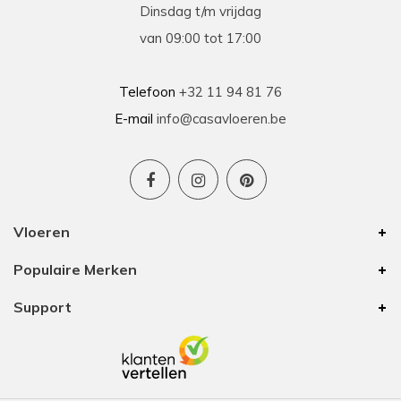
prima
Dinsdag t/m vrijdag
Prima geholpen bij zowel de keuze als plaatsing
van 09:00 tot 17:00
van de nieuwe vloeren. Duidelijke afspraken, vlot
contact en goede hulp bij oplossen van
problemen tijdens plaatsing .
Telefoon
+32 11 94 81 76
E-mail
info@casavloeren.be
Ben
15-01-2026
Uitstekend advies voor elk budget
Vloeren
We hebben 8 jaar geleden vloer besteld bij
Populaire Merken
Casa Vloeren. Toen was het van hun eigen merk
een vinyl vloer met kurk eronder. In die tijd waren
Support
zij de enige op onze zoektocht met een goede
prijs/kwaliteit. De vloer is nu nog altijd mooi
waardoor we voor onze bovenverdieping ook
vloer bij hun zijn gaan halen. Ze hebben nog
steeds mooie vloeren voor elk budget. Ook deze
keer zijn we weer helemaal tevreden.