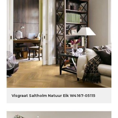
Visgraat Saltholm Natuur Eik W4167-05115