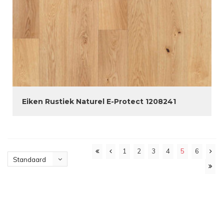
Eiken Rustiek Naturel E-Protect 1208241
1
2
3
4
5
6
Standaard