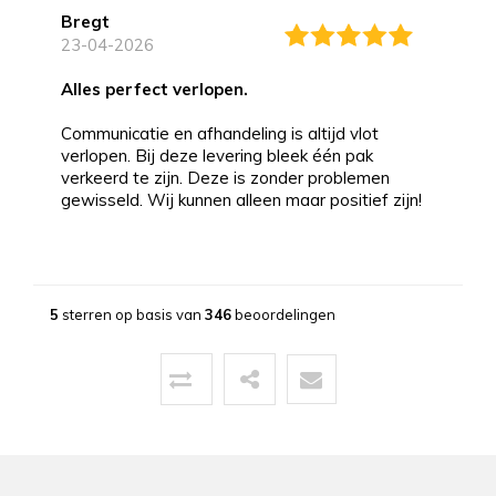
Bregt
23-04-2026
alles perfect verlopen.
Communicatie en afhandeling is altijd vlot
verlopen. Bij deze levering bleek één pak
verkeerd te zijn. Deze is zonder problemen
gewisseld. Wij kunnen alleen maar positief zijn!
Bernd
13-03-2026
5
sterren op basis van
346
beoordelingen
Topservice!
Uitstekende service zowel voor, tijdens als na
de aankoop. Een pluim voor de zeer vriendelijke
zaakvoerder Coen die zowel telefonisch als via
mail duidelijke info gaf op al onze vragen. Zeer
snelle en correcte levering. Een speciale