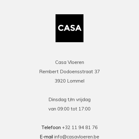
mail duidelijke info gaf op al onze vragen. Zeer
snelle en correcte levering. Een speciale
vermelding voor de heel vriendelijke en
behulpzame chauffeur die onze laminaat en
benodigdheden leverde en ons hielp om deze
binnen te zetten. Daarna werd ook de tijd
genomen om alles te controleren en na te tellen.
Tenslotte een zeer scherpe prijs, kortom
topservice! Absolute aanrader!
Casa Vloeren
Rembert Dodoensstraat 37
Eric
3920 Lommel
13-03-2026
prima
Dinsdag t/m vrijdag
Prima geholpen bij zowel de keuze als plaatsing
van 09:00 tot 17:00
van de nieuwe vloeren. Duidelijke afspraken, vlot
contact en goede hulp bij oplossen van
problemen tijdens plaatsing .
Telefoon
+32 11 94 81 76
E-mail
info@casavloeren.be