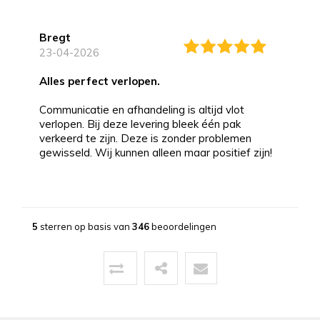
Bregt
23-04-2026
alles perfect verlopen.
Communicatie en afhandeling is altijd vlot
verlopen. Bij deze levering bleek één pak
verkeerd te zijn. Deze is zonder problemen
gewisseld. Wij kunnen alleen maar positief zijn!
Bernd
13-03-2026
5
sterren op basis van
346
beoordelingen
Topservice!
Uitstekende service zowel voor, tijdens als na
de aankoop. Een pluim voor de zeer vriendelijke
zaakvoerder Coen die zowel telefonisch als via