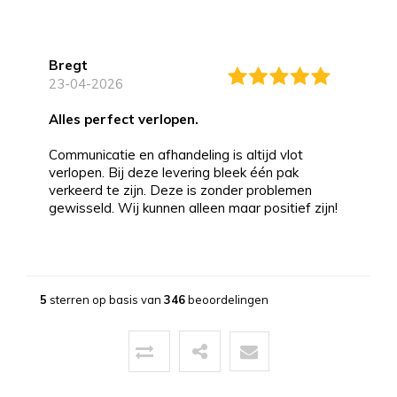
Bregt
23-04-2026
alles perfect verlopen.
Communicatie en afhandeling is altijd vlot
verlopen. Bij deze levering bleek één pak
verkeerd te zijn. Deze is zonder problemen
gewisseld. Wij kunnen alleen maar positief zijn!
Bernd
13-03-2026
5
sterren op basis van
346
beoordelingen
Topservice!
Uitstekende service zowel voor, tijdens als na
de aankoop. Een pluim voor de zeer vriendelijke