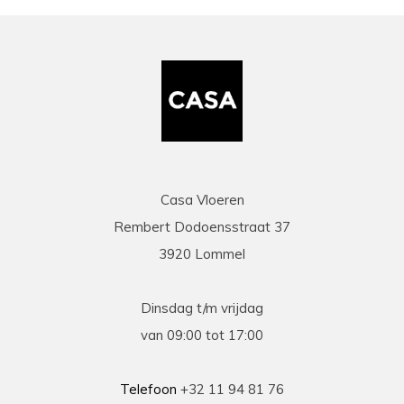
zaakvoerder Coen die zowel telefonisch als via
mail duidelijke info gaf op al onze vragen. Zeer
snelle en correcte levering. Een speciale
vermelding voor de heel vriendelijke en
behulpzame chauffeur die onze laminaat en
benodigdheden leverde en ons hielp om deze
binnen te zetten. Daarna werd ook de tijd
genomen om alles te controleren en na te tellen.
Tenslotte een zeer scherpe prijs, kortom
topservice! Absolute aanrader!
Casa Vloeren
Rembert Dodoensstraat 37
Eric
3920 Lommel
13-03-2026
prima
Dinsdag t/m vrijdag
Prima geholpen bij zowel de keuze als plaatsing
van 09:00 tot 17:00
van de nieuwe vloeren. Duidelijke afspraken, vlot
contact en goede hulp bij oplossen van
problemen tijdens plaatsing .
Telefoon
+32 11 94 81 76