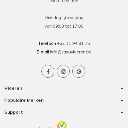
3920 Lommel
13-03-2026
prima
Dinsdag t/m vrijdag
Prima geholpen bij zowel de keuze als plaatsing
van 09:00 tot 17:00
van de nieuwe vloeren. Duidelijke afspraken, vlot
contact en goede hulp bij oplossen van
problemen tijdens plaatsing .
Telefoon
+32 11 94 81 76
E-mail
info@casavloeren.be
Ben
15-01-2026
Uitstekend advies voor elk budget
Vloeren
We hebben 8 jaar geleden vloer besteld bij
Populaire Merken
Casa Vloeren. Toen was het van hun eigen merk
een vinyl vloer met kurk eronder. In die tijd waren
Support
zij de enige op onze zoektocht met een goede
prijs/kwaliteit. De vloer is nu nog altijd mooi
waardoor we voor onze bovenverdieping ook