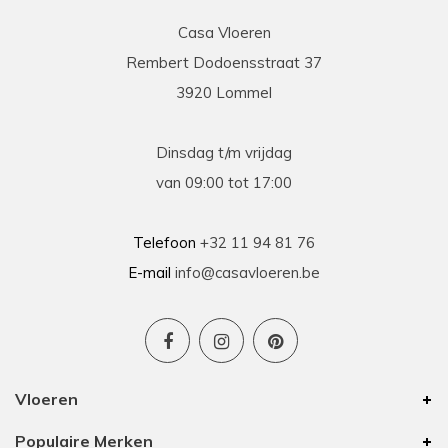
Casa Vloeren
Rembert Dodoensstraat 37
Eric
3920 Lommel
13-03-2026
prima
Dinsdag t/m vrijdag
Prima geholpen bij zowel de keuze als plaatsing
van 09:00 tot 17:00
van de nieuwe vloeren. Duidelijke afspraken, vlot
contact en goede hulp bij oplossen van
problemen tijdens plaatsing .
Telefoon
+32 11 94 81 76
E-mail
info@casavloeren.be
Ben
15-01-2026
Uitstekend advies voor elk budget
Vloeren
We hebben 8 jaar geleden vloer besteld bij
Populaire Merken
Casa Vloeren. Toen was het van hun eigen merk