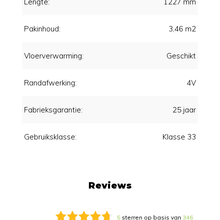
Lengte:
1227 mm
Pakinhoud:
3,46 m2
Vloerverwarming:
Geschikt
Randafwerking:
4V
Fabrieksgarantie:
25 jaar
Gebruiksklasse:
Klasse 33
Reviews
5
sterren op basis van
346