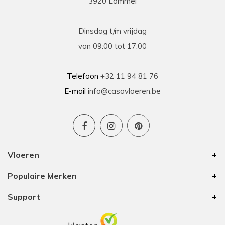
3920 Lommel
13-03-2026
prima
Dinsdag t/m vrijdag
Prima geholpen bij zowel de keuze als plaatsing
van 09:00 tot 17:00
van de nieuwe vloeren. Duidelijke afspraken, vlot
contact en goede hulp bij oplossen van
problemen tijdens plaatsing .
Telefoon
+32 11 94 81 76
E-mail
info@casavloeren.be
Ben
15-01-2026
Uitstekend advies voor elk budget
Vloeren
We hebben 8 jaar geleden vloer besteld bij
Populaire Merken
Casa Vloeren. Toen was het van hun eigen merk
een vinyl vloer met kurk eronder. In die tijd waren
Support
zij de enige op onze zoektocht met een goede
prijs/kwaliteit. De vloer is nu nog altijd mooi
waardoor we voor onze bovenverdieping ook