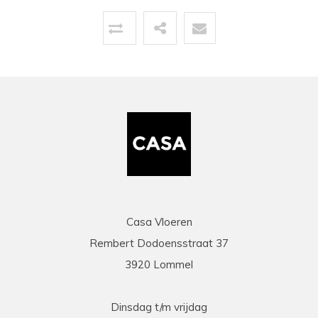
Topservice!
Uitstekende service zowel voor, tijdens als na
de aankoop. Een pluim voor de zeer vriendelijke
zaakvoerder Coen die zowel telefonisch als via
mail duidelijke info gaf op al onze vragen. Zeer
snelle en correcte levering. Een speciale
vermelding voor de heel vriendelijke en
behulpzame chauffeur die onze laminaat en
benodigdheden leverde en ons hielp om deze
binnen te zetten. Daarna werd ook de tijd
genomen om alles te controleren en na te tellen.
Tenslotte een zeer scherpe prijs, kortom
topservice! Absolute aanrader!
Casa Vloeren
Rembert Dodoensstraat 37
Eric
3920 Lommel
13-03-2026
prima
Dinsdag t/m vrijdag