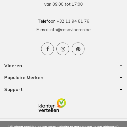
Prima geholpen bij zowel de keuze als plaatsing
van 09:00 tot 17:00
van de nieuwe vloeren. Duidelijke afspraken, vlot
contact en goede hulp bij oplossen van
problemen tijdens plaatsing .
Telefoon
+32 11 94 81 76
E-mail
info@casavloeren.be
Ben
15-01-2026
Uitstekend advies voor elk budget
Vloeren
We hebben 8 jaar geleden vloer besteld bij
Populaire Merken
Casa Vloeren. Toen was het van hun eigen merk
een vinyl vloer met kurk eronder. In die tijd waren
Support
zij de enige op onze zoektocht met een goede
prijs/kwaliteit. De vloer is nu nog altijd mooi
waardoor we voor onze bovenverdieping ook
vloer bij hun zijn gaan halen. Ze hebben nog
steeds mooie vloeren voor elk budget. Ook deze
keer zijn we weer helemaal tevreden.
Leverafspraken en aftersales hebben we ook