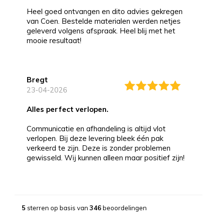
Heel goed ontvangen en dito advies gekregen
van Coen. Bestelde materialen werden netjes
geleverd volgens afspraak. Heel blij met het
mooie resultaat!
Bregt
23-04-2026
alles perfect verlopen.
Communicatie en afhandeling is altijd vlot
verlopen. Bij deze levering bleek één pak
verkeerd te zijn. Deze is zonder problemen
gewisseld. Wij kunnen alleen maar positief zijn!
Bernd
13-03-2026
5
sterren op basis van
346
beoordelingen