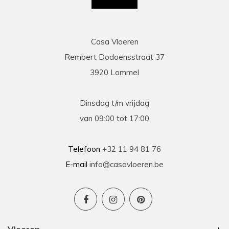
genomen om alles te controleren en na te tellen.
Tenslotte een zeer scherpe prijs, kortom
topservice! Absolute aanrader!
Casa Vloeren
Rembert Dodoensstraat 37
Eric
3920 Lommel
13-03-2026
prima
Dinsdag t/m vrijdag
Prima geholpen bij zowel de keuze als plaatsing
van 09:00 tot 17:00
van de nieuwe vloeren. Duidelijke afspraken, vlot
contact en goede hulp bij oplossen van
problemen tijdens plaatsing .
Telefoon
+32 11 94 81 76
E-mail
info@casavloeren.be
Ben
15-01-2026
Uitstekend advies voor elk budget