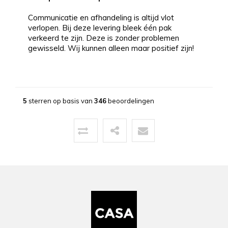
Communicatie en afhandeling is altijd vlot
verlopen. Bij deze levering bleek één pak
verkeerd te zijn. Deze is zonder problemen
gewisseld. Wij kunnen alleen maar positief zijn!
Bernd
13-03-2026
5
sterren op basis van
346
beoordelingen
Topservice!
Uitstekende service zowel voor, tijdens als na
de aankoop. Een pluim voor de zeer vriendelijke
zaakvoerder Coen die zowel telefonisch als via
mail duidelijke info gaf op al onze vragen. Zeer
snelle en correcte levering. Een speciale
vermelding voor de heel vriendelijke en
behulpzame chauffeur die onze laminaat en
benodigdheden leverde en ons hielp om deze
binnen te zetten. Daarna werd ook de tijd