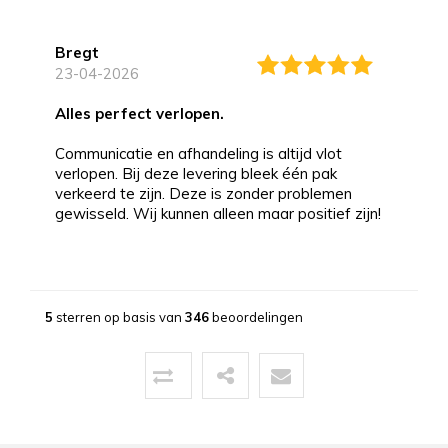
Bregt
23-04-2026
alles perfect verlopen.
Communicatie en afhandeling is altijd vlot
verlopen. Bij deze levering bleek één pak
verkeerd te zijn. Deze is zonder problemen
gewisseld. Wij kunnen alleen maar positief zijn!
Bernd
13-03-2026
5
sterren op basis van
346
beoordelingen
Topservice!
Uitstekende service zowel voor, tijdens als na
de aankoop. Een pluim voor de zeer vriendelijke
zaakvoerder Coen die zowel telefonisch als via