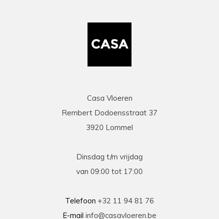
mail duidelijke info gaf op al onze vragen. Zeer
snelle en correcte levering. Een speciale
vermelding voor de heel vriendelijke en
behulpzame chauffeur die onze laminaat en
benodigdheden leverde en ons hielp om deze
binnen te zetten. Daarna werd ook de tijd
genomen om alles te controleren en na te tellen.
Tenslotte een zeer scherpe prijs, kortom
topservice! Absolute aanrader!
Casa Vloeren
Rembert Dodoensstraat 37
Eric
3920 Lommel
13-03-2026
prima
Dinsdag t/m vrijdag
Prima geholpen bij zowel de keuze als plaatsing
van 09:00 tot 17:00
van de nieuwe vloeren. Duidelijke afspraken, vlot
contact en goede hulp bij oplossen van
problemen tijdens plaatsing .
Telefoon
+32 11 94 81 76
E-mail
info@casavloeren.be