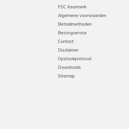
tleg en heel professioneel. Echte stielmannen! We
FSC Keurmerk
Algemene voorwaarden
Betaalmethoden
Bezorgservice
Contact
Disclaimer
Opstookprotocol
Downloads
Sitemap
!
levering, goede prijs-kwaliteit. Heel erg