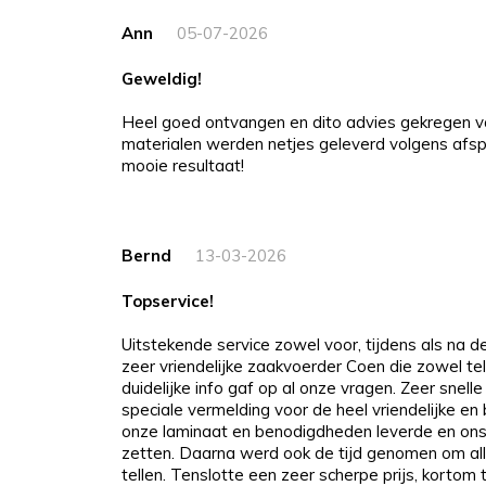
Ann
05-07-2026
Geweldig!
Heel goed ontvangen en dito advies gekregen v
materialen werden netjes geleverd volgens afspr
mooie resultaat!
Bernd
13-03-2026
Topservice!
Uitstekende service zowel voor, tijdens als na 
zeer vriendelijke zaakvoerder Coen die zowel tel
duidelijke info gaf op al onze vragen. Zeer snelle
speciale vermelding voor de heel vriendelijke e
onze laminaat en benodigdheden leverde en ons
zetten. Daarna werd ook de tijd genomen om all
tellen. Tenslotte een zeer scherpe prijs, kortom