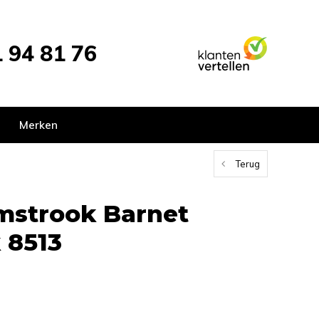
 94 81 76
Merken
Terug
ijmstrook Barnet
 8513