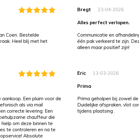
Bregt
23-04-2026
alles perfect verlopen.
an Coen. Bestelde
Communicatie en afhandeling i
aak. Heel blij met het
één pak verkeerd te zijn. D
alleen maar positief zijn!
Eric
13-03-2026
prima
de aankoop. Een pluim voor de
Prima geholpen bij zowel de 
efonisch als via mail
Duidelijke afspraken, vlot c
 en correcte levering. Een
tijdens plaatsing .
n behulpzame chauffeur die
 hielp om deze binnen te
es te controleren en na te
 topservice! Absolute