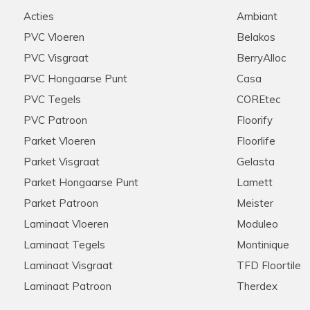
d geholpen werden door
Stip, correct, deskundige ui
Acties
Ambiant
e graag zouden aanschaffen
raden ze aan iedereen aan!
nel onze keuze gemaakt
PVC Vloeren
Belakos
ie scherpe offerte die voor
PVC Visgraat
BerryAlloc
ten ook de woonkamer en de
n we na wat zoekwerk een
PVC Hongaarse Punt
Casa
onze extra meters bijbesteld
PVC Tegels
COREtec
ook dit werd snel en zonder
pzaak , met zeer ruime
PVC Patroon
Floorify
rrect verloopt
Parket Vloeren
Floorlife
Parket Visgraat
Gelasta
Parket Hongaarse Punt
Lamett
Hannelore
28-11-2025
Parket Patroon
Meister
Aanrader in alle opzichten
Laminaat Vloeren
Moduleo
Laminaat Tegels
Montinique
et zijn klanten! Meerdere
Meedenkend, flexibel, snelle 
s via de telefoon. Kent zijn
tevreden klanten hier!
Laminaat Visgraat
TFD Floortile
 Nogmaals hartelijk bedankt
Laminaat Patroon
Therdex