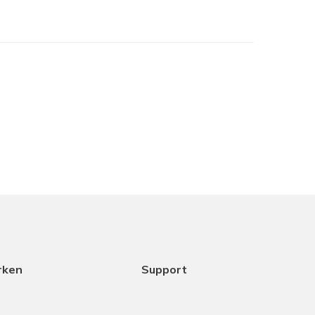
je het in het assortiment hebt maar samen met
cht het beste is. Dank aan Coen voor het
ice.
18-12-2025
rken
Support