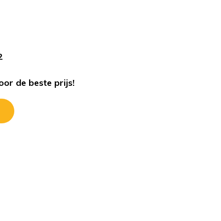
s
2
or de beste prijs!