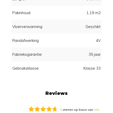
Pakinhoud:
1,19 m2
Vloerverwarming:
Geschikt
Randafwerking:
4V
Fabrieksgarantie:
35 jaar
Gebruiksklasse:
Klasse 33
Reviews
5
sterren op basis van
346