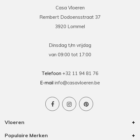
Casa Vloeren
Rembert Dodoensstraat 37
Eric
3920 Lommel
13-03-2026
prima
Dinsdag t/m vrijdag
Prima geholpen bij zowel de keuze als plaatsing
van 09:00 tot 17:00
van de nieuwe vloeren. Duidelijke afspraken, vlot
contact en goede hulp bij oplossen van
problemen tijdens plaatsing .
Telefoon
+32 11 94 81 76
E-mail
info@casavloeren.be
Ben
15-01-2026
Uitstekend advies voor elk budget
Vloeren
We hebben 8 jaar geleden vloer besteld bij
Populaire Merken
Casa Vloeren. Toen was het van hun eigen merk