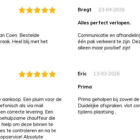
Bregt
23-04-2026
alles perfect verlopen.
an Coen. Bestelde
Communicatie en afhandeling i
aak. Heel blij met het
één pak verkeerd te zijn. D
alleen maar positief zijn!
Eric
13-03-2026
prima
de aankoop. Een pluim voor de
Prima geholpen bij zowel de 
efonisch als via mail
Duidelijke afspraken, vlot c
 en correcte levering. Een
tijdens plaatsing .
n behulpzame chauffeur die
 hielp om deze binnen te
es te controleren en na te
 topservice! Absolute