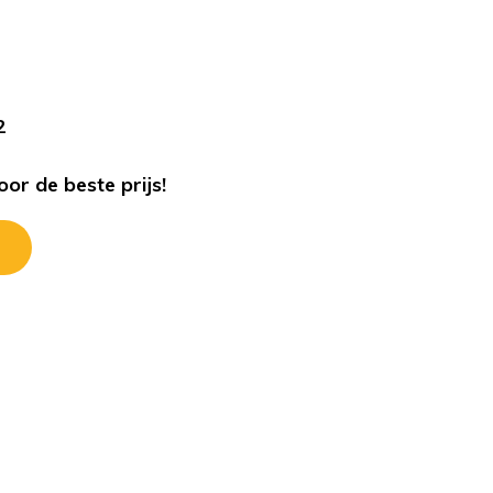
s
2
or de beste prijs!