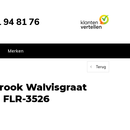
 94 81 76
Merken
Terug
trook Walvisgraat
 FLR-3526