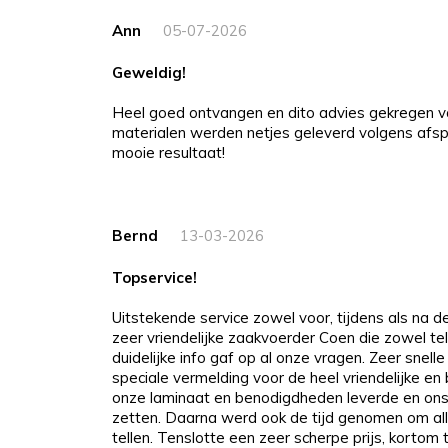
Ann
05-07-2026
Geweldig!
Heel goed ontvangen en dito advies gekregen v
materialen werden netjes geleverd volgens afspr
mooie resultaat!
Bernd
13-03-2026
Topservice!
Uitstekende service zowel voor, tijdens als na 
zeer vriendelijke zaakvoerder Coen die zowel tel
duidelijke info gaf op al onze vragen. Zeer snelle
speciale vermelding voor de heel vriendelijke e
onze laminaat en benodigdheden leverde en ons
zetten. Daarna werd ook de tijd genomen om all
tellen. Tenslotte een zeer scherpe prijs, kortom