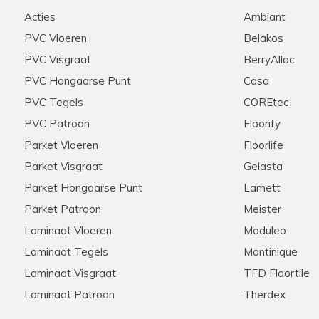
d geholpen werden door
Stip, correct, deskundige ui
Acties
Ambiant
e graag zouden aanschaffen
raden ze aan iedereen aan!
nel onze keuze gemaakt
PVC Vloeren
Belakos
ie scherpe offerte die voor
PVC Visgraat
BerryAlloc
ten ook de woonkamer en de
n we na wat zoekwerk een
PVC Hongaarse Punt
Casa
onze extra meters bijbesteld
PVC Tegels
COREtec
ook dit werd snel en zonder
pzaak , met zeer ruime
PVC Patroon
Floorify
rrect verloopt
Parket Vloeren
Floorlife
Parket Visgraat
Gelasta
Parket Hongaarse Punt
Lamett
Hannelore
28-11-2025
Parket Patroon
Meister
Aanrader in alle opzichten
Laminaat Vloeren
Moduleo
Laminaat Tegels
Montinique
et zijn klanten! Meerdere
Meedenkend, flexibel, snelle 
s via de telefoon. Kent zijn
tevreden klanten hier!
Laminaat Visgraat
TFD Floortile
 Nogmaals hartelijk bedankt
Laminaat Patroon
Therdex