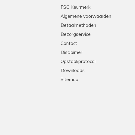
tleg en heel professioneel. Echte stielmannen! We
FSC Keurmerk
Algemene voorwaarden
Betaalmethoden
Bezorgservice
Contact
Disclaimer
Opstookprotocol
Downloads
Sitemap
!
levering, goede prijs-kwaliteit. Heel erg