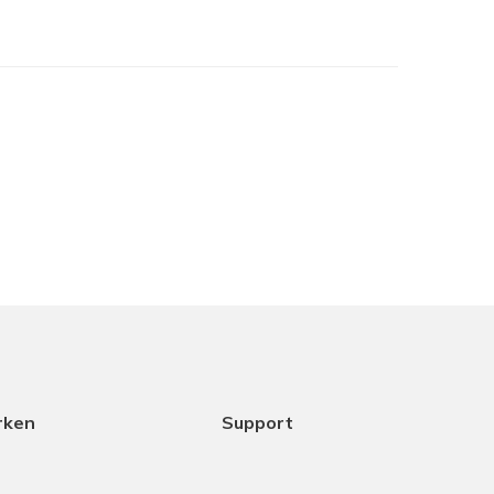
je het in het assortiment hebt maar samen met
cht het beste is. Dank aan Coen voor het
ice.
18-12-2025
rken
Support