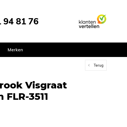
 94 81 76
Merken
Terug
trook Visgraat
n FLR-3511