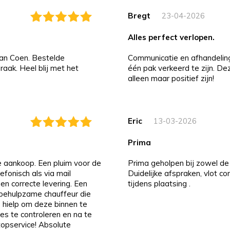
Bregt
23-04-2026
alles perfect verlopen.
an Coen. Bestelde
Communicatie en afhandeling i
aak. Heel blij met het
één pak verkeerd te zijn. D
alleen maar positief zijn!
Eric
13-03-2026
prima
de aankoop. Een pluim voor de
Prima geholpen bij zowel de 
efonisch als via mail
Duidelijke afspraken, vlot c
 en correcte levering. Een
tijdens plaatsing .
n behulpzame chauffeur die
 hielp om deze binnen te
es te controleren en na te
 topservice! Absolute