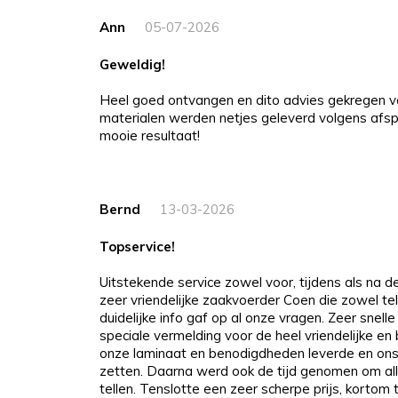
Ann
05-07-2026
Geweldig!
Heel goed ontvangen en dito advies gekregen v
materialen werden netjes geleverd volgens afspr
mooie resultaat!
Bernd
13-03-2026
Topservice!
Uitstekende service zowel voor, tijdens als na 
zeer vriendelijke zaakvoerder Coen die zowel tel
duidelijke info gaf op al onze vragen. Zeer snelle
speciale vermelding voor de heel vriendelijke e
onze laminaat en benodigdheden leverde en ons
zetten. Daarna werd ook de tijd genomen om all
tellen. Tenslotte een zeer scherpe prijs, kortom