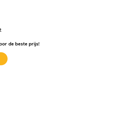
s
2
or de beste prijs!