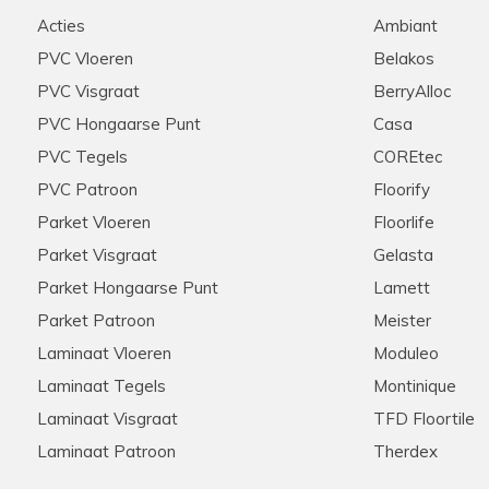
d geholpen werden door
Stip, correct, deskundige ui
Acties
Ambiant
e graag zouden aanschaffen
raden ze aan iedereen aan!
nel onze keuze gemaakt
PVC Vloeren
Belakos
ie scherpe offerte die voor
PVC Visgraat
BerryAlloc
ten ook de woonkamer en de
n we na wat zoekwerk een
PVC Hongaarse Punt
Casa
onze extra meters bijbesteld
PVC Tegels
COREtec
ook dit werd snel en zonder
pzaak , met zeer ruime
PVC Patroon
Floorify
rrect verloopt
Parket Vloeren
Floorlife
Parket Visgraat
Gelasta
Parket Hongaarse Punt
Lamett
Hannelore
28-11-2025
Parket Patroon
Meister
Aanrader in alle opzichten
Laminaat Vloeren
Moduleo
Laminaat Tegels
Montinique
et zijn klanten! Meerdere
Meedenkend, flexibel, snelle 
s via de telefoon. Kent zijn
tevreden klanten hier!
Laminaat Visgraat
TFD Floortile
 Nogmaals hartelijk bedankt
Laminaat Patroon
Therdex