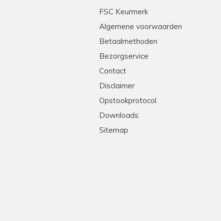
tleg en heel professioneel. Echte stielmannen! We
FSC Keurmerk
Algemene voorwaarden
Betaalmethoden
Bezorgservice
Contact
Disclaimer
Opstookprotocol
Downloads
Sitemap
!
levering, goede prijs-kwaliteit. Heel erg