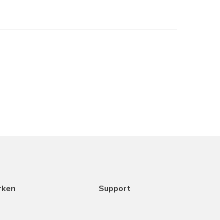
je het in het assortiment hebt maar samen met
cht het beste is. Dank aan Coen voor het
ice.
18-12-2025
rken
Support