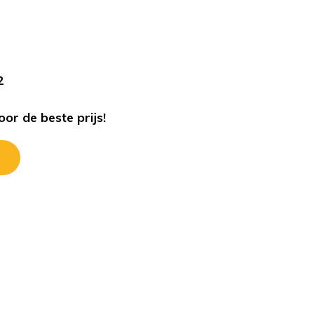
s
2
or de beste prijs!