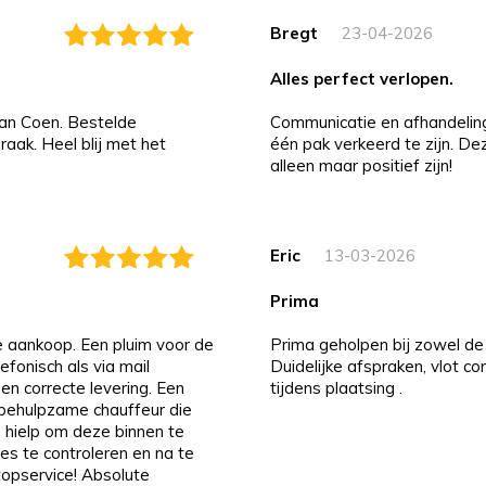
Bregt
23-04-2026
alles perfect verlopen.
an Coen. Bestelde
Communicatie en afhandeling i
aak. Heel blij met het
één pak verkeerd te zijn. D
alleen maar positief zijn!
Eric
13-03-2026
prima
de aankoop. Een pluim voor de
Prima geholpen bij zowel de 
efonisch als via mail
Duidelijke afspraken, vlot c
 en correcte levering. Een
tijdens plaatsing .
n behulpzame chauffeur die
 hielp om deze binnen te
es te controleren en na te
 topservice! Absolute