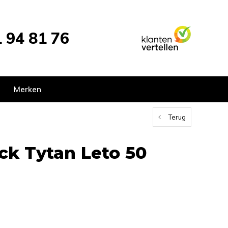
 94 81 76
Merken
Terug
ck Tytan Leto 50