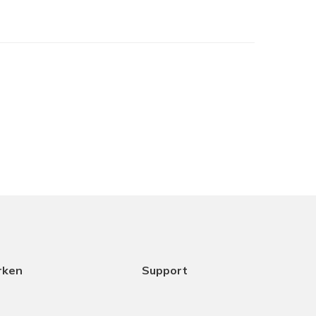
je het in het assortiment hebt maar samen met
cht het beste is. Dank aan Coen voor het
ice.
18-12-2025
rken
Support