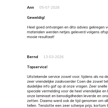
Ann
05-07-2026
Geweldig!
Heel goed ontvangen en dito advies gekregen v
materialen werden netjes geleverd volgens afspr
mooie resultaat!
Bernd
13-03-2026
Topservice!
Uitstekende service zowel voor, tijdens als na 
zeer vriendelijke zaakvoerder Coen die zowel tel
duidelijke info gaf op al onze vragen. Zeer snelle
speciale vermelding voor de heel vriendelijke e
onze laminaat en benodigdheden leverde en ons
zetten. Daarna werd ook de tijd genomen om all
tellen. Tenslotte een zeer scherpe prijs, kortom