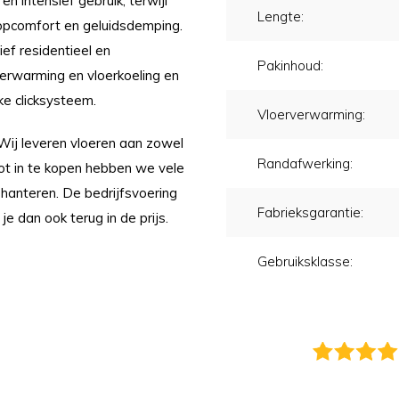
en intensief gebruik, terwijl
Lengte:
oopcomfort en geluidsdemping.
ef residentieel en
Pakinhoud:
verwarming en vloerkoeling en
ke clicksysteem.
Vloerverwarming:
 Wij leveren vloeren aan zowel
Randafwerking:
oot in te kopen hebben we vele
 hanteren. De bedrijfsvoering
Fabrieksgarantie:
 je dan ook terug in de prijs.
Gebruiksklasse: