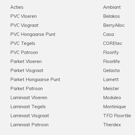
d geholpen werden door
Stip, correct, deskundige ui
Acties
Ambiant
e graag zouden aanschaffen
raden ze aan iedereen aan!
nel onze keuze gemaakt
PVC Vloeren
Belakos
ie scherpe offerte die voor
PVC Visgraat
BerryAlloc
ten ook de woonkamer en de
n we na wat zoekwerk een
PVC Hongaarse Punt
Casa
onze extra meters bijbesteld
PVC Tegels
COREtec
ook dit werd snel en zonder
pzaak , met zeer ruime
PVC Patroon
Floorify
rrect verloopt
Parket Vloeren
Floorlife
Parket Visgraat
Gelasta
Parket Hongaarse Punt
Lamett
Hannelore
28-11-2025
Parket Patroon
Meister
Aanrader in alle opzichten
Laminaat Vloeren
Moduleo
Laminaat Tegels
Montinique
et zijn klanten! Meerdere
Meedenkend, flexibel, snelle 
s via de telefoon. Kent zijn
tevreden klanten hier!
Laminaat Visgraat
TFD Floortile
 Nogmaals hartelijk bedankt
Laminaat Patroon
Therdex