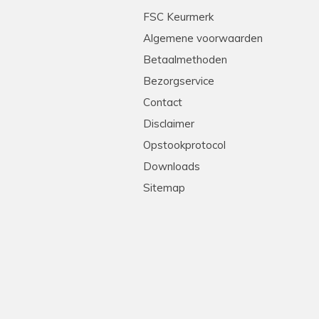
tleg en heel professioneel. Echte stielmannen! We
FSC Keurmerk
Algemene voorwaarden
Betaalmethoden
Bezorgservice
Contact
Disclaimer
Opstookprotocol
Downloads
Sitemap
!
levering, goede prijs-kwaliteit. Heel erg