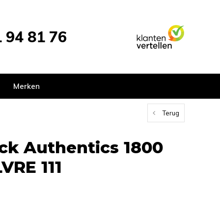
 94 81 76
Merken
Terug
ck Authentics 1800
LVRE 111