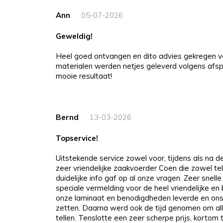
Ann
05-07-2026
Geweldig!
Heel goed ontvangen en dito advies gekregen v
materialen werden netjes geleverd volgens afspr
mooie resultaat!
Bernd
13-03-2026
Topservice!
Uitstekende service zowel voor, tijdens als na 
zeer vriendelijke zaakvoerder Coen die zowel tel
duidelijke info gaf op al onze vragen. Zeer snelle
speciale vermelding voor de heel vriendelijke e
onze laminaat en benodigdheden leverde en ons
zetten. Daarna werd ook de tijd genomen om all
tellen. Tenslotte een zeer scherpe prijs, kortom