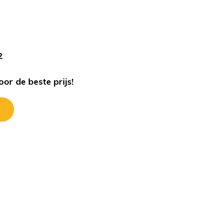
s
2
or de beste prijs!