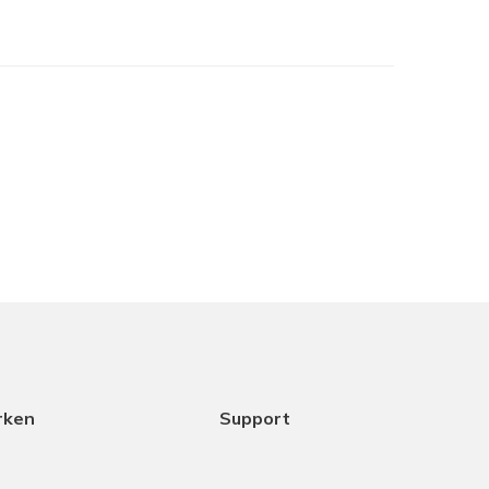
je het in het assortiment hebt maar samen met
cht het beste is. Dank aan Coen voor het
ice.
18-12-2025
rken
Support