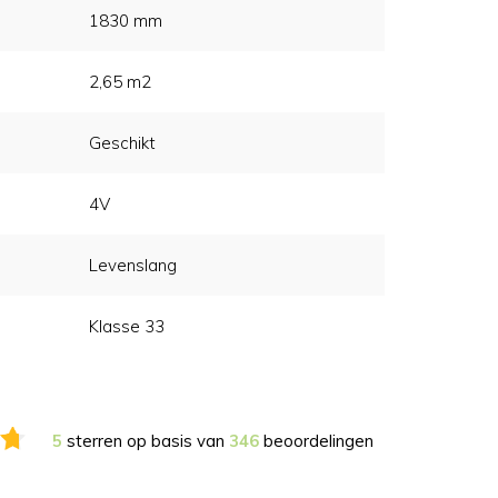
1830 mm
2,65 m2
Geschikt
4V
Levenslang
Klasse 33
5
sterren op basis van
346
beoordelingen