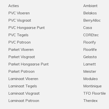
d geholpen werden door
Stip, correct, deskundige ui
Acties
Ambiant
e graag zouden aanschaffen
raden ze aan iedereen aan!
nel onze keuze gemaakt
PVC Vloeren
Belakos
ie scherpe offerte die voor
PVC Visgraat
BerryAlloc
ten ook de woonkamer en de
n we na wat zoekwerk een
PVC Hongaarse Punt
Casa
onze extra meters bijbesteld
PVC Tegels
COREtec
ook dit werd snel en zonder
pzaak , met zeer ruime
PVC Patroon
Floorify
rrect verloopt
Parket Vloeren
Floorlife
Parket Visgraat
Gelasta
Parket Hongaarse Punt
Lamett
Hannelore
28-11-2025
Parket Patroon
Meister
Aanrader in alle opzichten
Laminaat Vloeren
Moduleo
Laminaat Tegels
Montinique
et zijn klanten! Meerdere
Meedenkend, flexibel, snelle 
s via de telefoon. Kent zijn
tevreden klanten hier!
Laminaat Visgraat
TFD Floortile
 Nogmaals hartelijk bedankt
Laminaat Patroon
Therdex