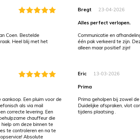
Bregt
23-04-2026
alles perfect verlopen.
an Coen. Bestelde
Communicatie en afhandeling i
aak. Heel blij met het
één pak verkeerd te zijn. D
alleen maar positief zijn!
Eric
13-03-2026
prima
de aankoop. Een pluim voor de
Prima geholpen bij zowel de 
efonisch als via mail
Duidelijke afspraken, vlot c
 en correcte levering. Een
tijdens plaatsing .
n behulpzame chauffeur die
 hielp om deze binnen te
es te controleren en na te
 topservice! Absolute