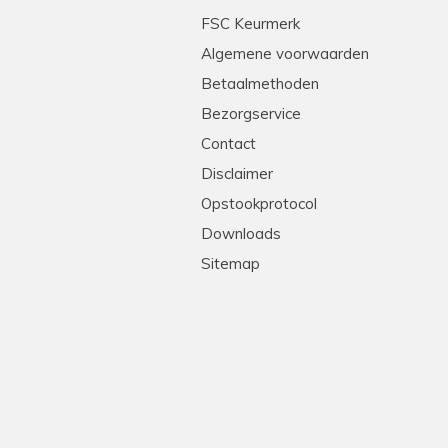
tleg en heel professioneel. Echte stielmannen! We
FSC Keurmerk
Algemene voorwaarden
Betaalmethoden
Bezorgservice
Contact
Disclaimer
Opstookprotocol
Downloads
Sitemap
!
levering, goede prijs-kwaliteit. Heel erg