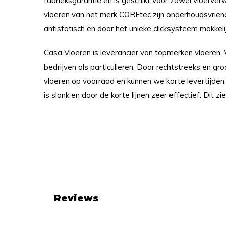
fabrieksgarantie en is geschikt voor zowel vloerverw
vloeren van het merk COREtec zijn onderhoudsvriende
antistatisch en door het unieke clicksysteem makkelij
Casa Vloeren is leverancier van topmerken vloeren.
bedrijven als particulieren. Door rechtstreeks en gr
vloeren op voorraad en kunnen we korte levertijden
is slank en door de korte lijnen zeer effectief. Dit zie
Reviews