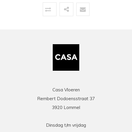
Topservice!
Uitstekende service zowel voor, tijdens als na
de aankoop. Een pluim voor de zeer vriendelijke
zaakvoerder Coen die zowel telefonisch als via
mail duidelijke info gaf op al onze vragen. Zeer
snelle en correcte levering. Een speciale
vermelding voor de heel vriendelijke en
behulpzame chauffeur die onze laminaat en
benodigdheden leverde en ons hielp om deze
binnen te zetten. Daarna werd ook de tijd
genomen om alles te controleren en na te tellen.
Tenslotte een zeer scherpe prijs, kortom
topservice! Absolute aanrader!
Casa Vloeren
Rembert Dodoensstraat 37
Eric
3920 Lommel
13-03-2026
prima
Dinsdag t/m vrijdag