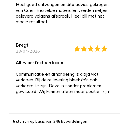
Heel goed ontvangen en dito advies gekregen
van Coen. Bestelde materialen werden netjes
geleverd volgens afspraak. Heel blij met het
mooie resultaat!
Bregt
23-04-2026
alles perfect verlopen.
Communicatie en afhandeling is altijd vlot
verlopen. Bij deze levering bleek één pak
verkeerd te zijn. Deze is zonder problemen
gewisseld. Wij kunnen alleen maar positief zijn!
Bernd
13-03-2026
5
sterren op basis van
346
beoordelingen