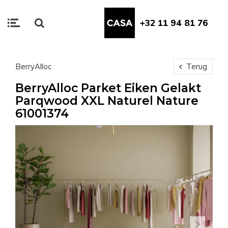
+32 11 94 81 76
BerryAlloc
Terug
BerryAlloc Parket Eiken Gelakt
Parqwood XXL Naturel Nature
61001374