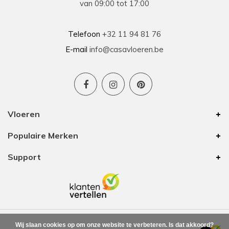
Prima geholpen bij zowel de keuze als plaatsing
van 09:00 tot 17:00
van de nieuwe vloeren. Duidelijke afspraken, vlot
contact en goede hulp bij oplossen van
problemen tijdens plaatsing .
Telefoon
+32 11 94 81 76
E-mail
info@casavloeren.be
Ben
15-01-2026
Uitstekend advies voor elk budget
Vloeren
We hebben 8 jaar geleden vloer besteld bij
Populaire Merken
Casa Vloeren. Toen was het van hun eigen merk
een vinyl vloer met kurk eronder. In die tijd waren
Support
zij de enige op onze zoektocht met een goede
prijs/kwaliteit. De vloer is nu nog altijd mooi
waardoor we voor onze bovenverdieping ook
vloer bij hun zijn gaan halen. Ze hebben nog
steeds mooie vloeren voor elk budget. Ook deze
keer zijn we weer helemaal tevreden.
Leverafspraken en aftersales hebben we ook
Wij slaan cookies op om onze website te verbeteren. Is dat akkoord?
beide keren fijne ervaringen mee gehad.