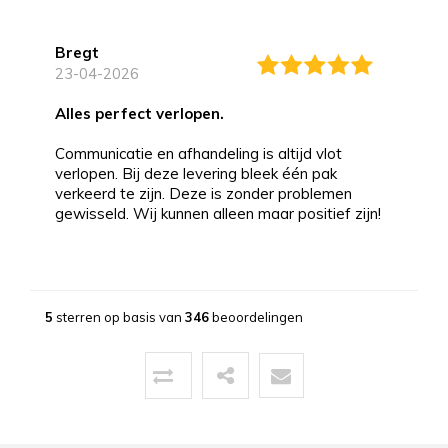
Bregt
23-04-2026
alles perfect verlopen.
Communicatie en afhandeling is altijd vlot
verlopen. Bij deze levering bleek één pak
verkeerd te zijn. Deze is zonder problemen
gewisseld. Wij kunnen alleen maar positief zijn!
Bernd
13-03-2026
5
sterren op basis van
346
beoordelingen
Topservice!
Uitstekende service zowel voor, tijdens als na
de aankoop. Een pluim voor de zeer vriendelijke
zaakvoerder Coen die zowel telefonisch als via