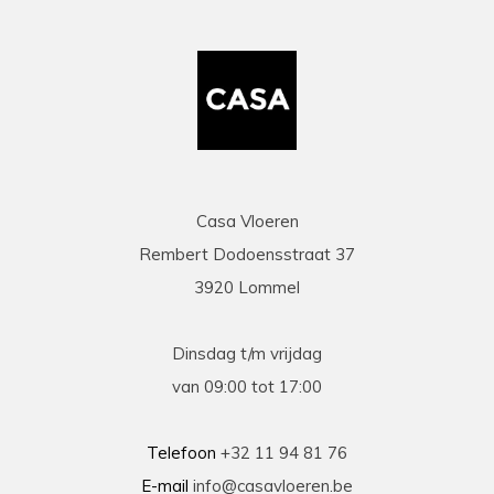
mail duidelijke info gaf op al onze vragen. Zeer
snelle en correcte levering. Een speciale
vermelding voor de heel vriendelijke en
behulpzame chauffeur die onze laminaat en
benodigdheden leverde en ons hielp om deze
binnen te zetten. Daarna werd ook de tijd
genomen om alles te controleren en na te tellen.
Tenslotte een zeer scherpe prijs, kortom
topservice! Absolute aanrader!
Casa Vloeren
Rembert Dodoensstraat 37
Eric
3920 Lommel
13-03-2026
prima
Dinsdag t/m vrijdag
Prima geholpen bij zowel de keuze als plaatsing
van 09:00 tot 17:00
van de nieuwe vloeren. Duidelijke afspraken, vlot
contact en goede hulp bij oplossen van
problemen tijdens plaatsing .
Telefoon
+32 11 94 81 76
E-mail
info@casavloeren.be