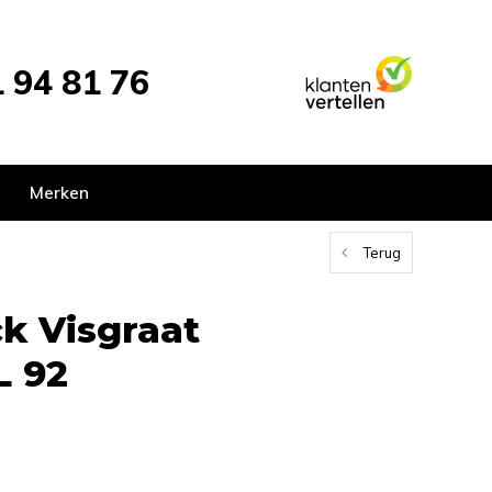
 94 81 76
Merken
Terug
ck Visgraat
L 92