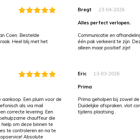
Bregt
23-04-2026
alles perfect verlopen.
an Coen. Bestelde
Communicatie en afhandeling i
aak. Heel blij met het
één pak verkeerd te zijn. D
alleen maar positief zijn!
Eric
13-03-2026
prima
de aankoop. Een pluim voor de
Prima geholpen bij zowel de 
efonisch als via mail
Duidelijke afspraken, vlot c
 en correcte levering. Een
tijdens plaatsing .
n behulpzame chauffeur die
 hielp om deze binnen te
es te controleren en na te
 topservice! Absolute