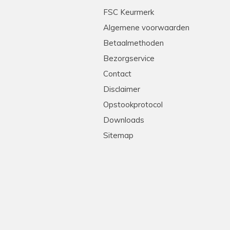
tleg en heel professioneel. Echte stielmannen! We
FSC Keurmerk
Algemene voorwaarden
Betaalmethoden
Bezorgservice
Contact
Disclaimer
Opstookprotocol
Downloads
Sitemap
!
levering, goede prijs-kwaliteit. Heel erg