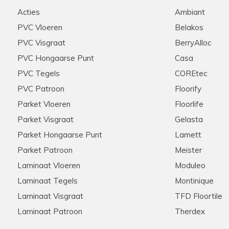
d geholpen werden door
Stip, correct, deskundige ui
Acties
Ambiant
e graag zouden aanschaffen
raden ze aan iedereen aan!
nel onze keuze gemaakt
PVC Vloeren
Belakos
ie scherpe offerte die voor
PVC Visgraat
BerryAlloc
ten ook de woonkamer en de
n we na wat zoekwerk een
PVC Hongaarse Punt
Casa
onze extra meters bijbesteld
PVC Tegels
COREtec
ook dit werd snel en zonder
pzaak , met zeer ruime
PVC Patroon
Floorify
rrect verloopt
Parket Vloeren
Floorlife
Parket Visgraat
Gelasta
Parket Hongaarse Punt
Lamett
Hannelore
28-11-2025
Parket Patroon
Meister
Aanrader in alle opzichten
Laminaat Vloeren
Moduleo
Laminaat Tegels
Montinique
et zijn klanten! Meerdere
Meedenkend, flexibel, snelle 
s via de telefoon. Kent zijn
tevreden klanten hier!
Laminaat Visgraat
TFD Floortile
 Nogmaals hartelijk bedankt
Laminaat Patroon
Therdex