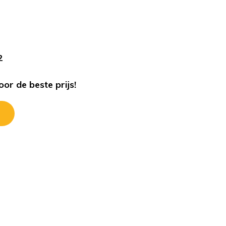
s
2
or de beste prijs!