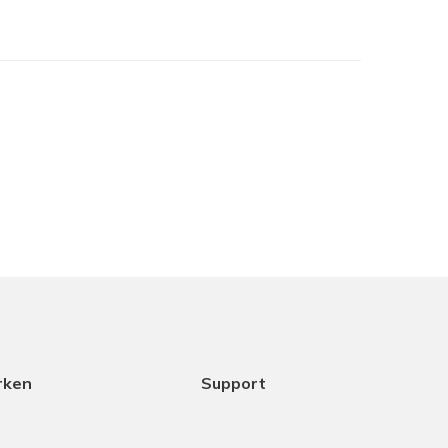
je het in het assortiment hebt maar samen met
cht het beste is. Dank aan Coen voor het
ice.
18-12-2025
rken
Support