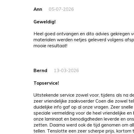
Ann
05-07-2026
Geweldig!
Heel goed ontvangen en dito advies gekregen v
materialen werden netjes geleverd volgens afspr
mooie resultaat!
Bernd
13-03-2026
Topservice!
Uitstekende service zowel voor, tijdens als na 
zeer vriendelijke zaakvoerder Coen die zowel tel
duidelijke info gaf op al onze vragen. Zeer snelle
speciale vermelding voor de heel vriendelijke e
onze laminaat en benodigdheden leverde en ons
zetten. Daarna werd ook de tijd genomen om all
tellen. Tenslotte een zeer scherpe prijs, kortom