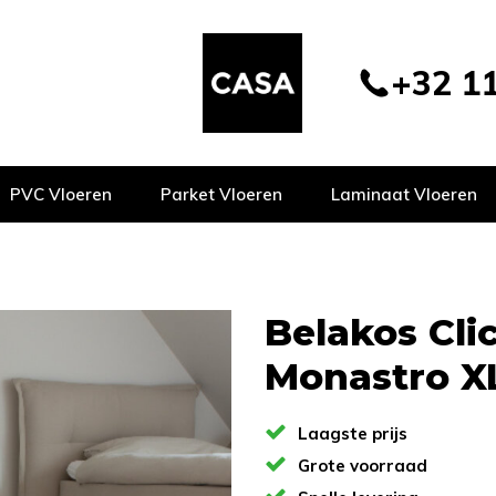
+32 11
PVC Vloeren
Parket Vloeren
Laminaat Vloeren
Belakos Cli
Monastro X
Laagste prijs
Grote voorraad