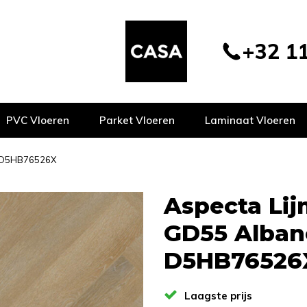
+32 11
PVC Vloeren
Parket Vloeren
Laminaat Vloeren
e D5HB76526X
Aspecta Lij
GD55 Alban
D5HB76526
Laagste prijs