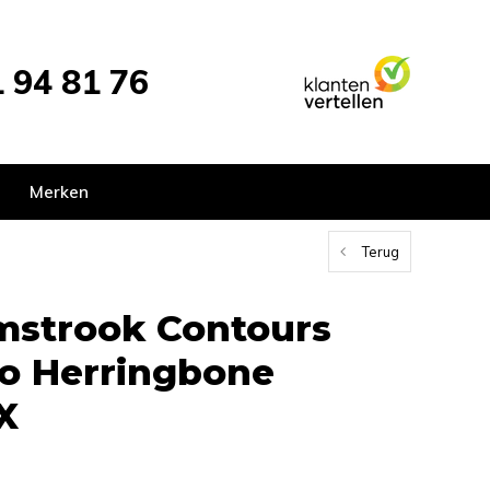
 94 81 76
Merken
Terug
mstrook Contours
o Herringbone
X