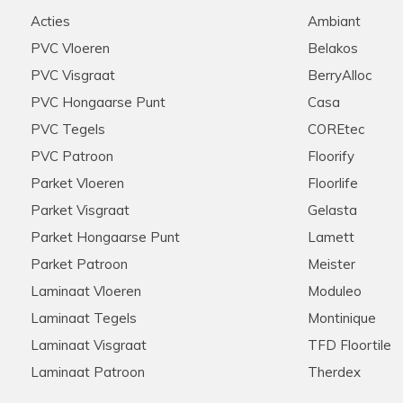
d geholpen werden door
Stip, correct, deskundige ui
Acties
Ambiant
e graag zouden aanschaffen
raden ze aan iedereen aan!
nel onze keuze gemaakt
PVC Vloeren
Belakos
ie scherpe offerte die voor
PVC Visgraat
BerryAlloc
ten ook de woonkamer en de
n we na wat zoekwerk een
PVC Hongaarse Punt
Casa
onze extra meters bijbesteld
PVC Tegels
COREtec
ook dit werd snel en zonder
pzaak , met zeer ruime
PVC Patroon
Floorify
rrect verloopt
Parket Vloeren
Floorlife
Parket Visgraat
Gelasta
Parket Hongaarse Punt
Lamett
Hannelore
28-11-2025
Parket Patroon
Meister
Aanrader in alle opzichten
Laminaat Vloeren
Moduleo
Laminaat Tegels
Montinique
et zijn klanten! Meerdere
Meedenkend, flexibel, snelle 
s via de telefoon. Kent zijn
tevreden klanten hier!
Laminaat Visgraat
TFD Floortile
 Nogmaals hartelijk bedankt
Laminaat Patroon
Therdex