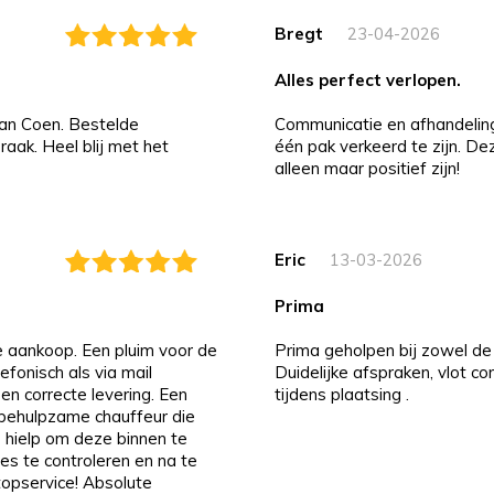
Bregt
23-04-2026
alles perfect verlopen.
an Coen. Bestelde
Communicatie en afhandeling i
aak. Heel blij met het
één pak verkeerd te zijn. D
alleen maar positief zijn!
Eric
13-03-2026
prima
de aankoop. Een pluim voor de
Prima geholpen bij zowel de 
efonisch als via mail
Duidelijke afspraken, vlot c
 en correcte levering. Een
tijdens plaatsing .
n behulpzame chauffeur die
 hielp om deze binnen te
es te controleren en na te
 topservice! Absolute