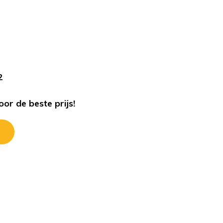
s
2
or de beste prijs!