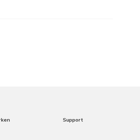
je het in het assortiment hebt maar samen met
cht het beste is. Dank aan Coen voor het
ice.
18-12-2025
rken
Support