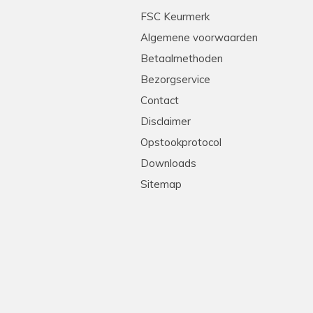
tleg en heel professioneel. Echte stielmannen! We
FSC Keurmerk
Algemene voorwaarden
Betaalmethoden
Bezorgservice
Contact
Disclaimer
Opstookprotocol
Downloads
Sitemap
!
levering, goede prijs-kwaliteit. Heel erg