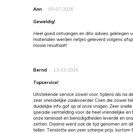
Ann
05-07-2026
Geweldig!
Heel goed ontvangen en dito advies gekregen v
materialen werden netjes geleverd volgens afspr
mooie resultaat!
Bernd
13-03-2026
Topservice!
Uitstekende service zowel voor, tijdens als na 
zeer vriendelijke zaakvoerder Coen die zowel tel
duidelijke info gaf op al onze vragen. Zeer snelle
speciale vermelding voor de heel vriendelijke e
onze laminaat en benodigdheden leverde en ons
zetten. Daarna werd ook de tijd genomen om all
tellen. Tenslotte een zeer scherpe prijs, kortom