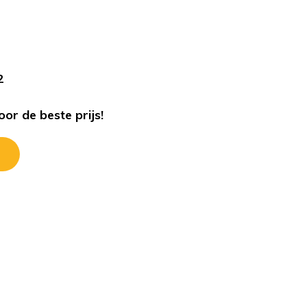
s
2
or de beste prijs!