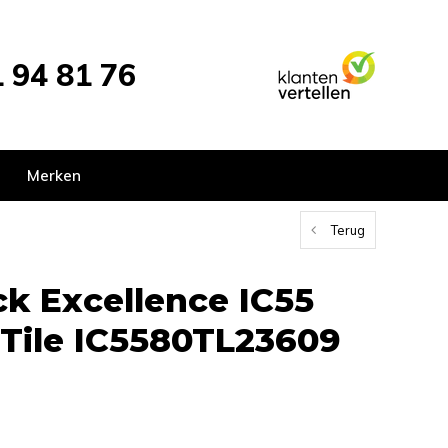
 94 81 76
Merken
Terug
ck Excellence IC55
 Tile IC5580TL23609