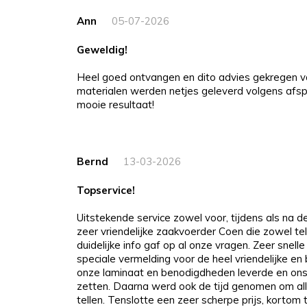
Ann
05-07-2026
Geweldig!
Heel goed ontvangen en dito advies gekregen v
materialen werden netjes geleverd volgens afspr
mooie resultaat!
Bernd
13-03-2026
Topservice!
Uitstekende service zowel voor, tijdens als na 
zeer vriendelijke zaakvoerder Coen die zowel tel
duidelijke info gaf op al onze vragen. Zeer snelle
speciale vermelding voor de heel vriendelijke e
onze laminaat en benodigdheden leverde en ons
zetten. Daarna werd ook de tijd genomen om all
tellen. Tenslotte een zeer scherpe prijs, kortom