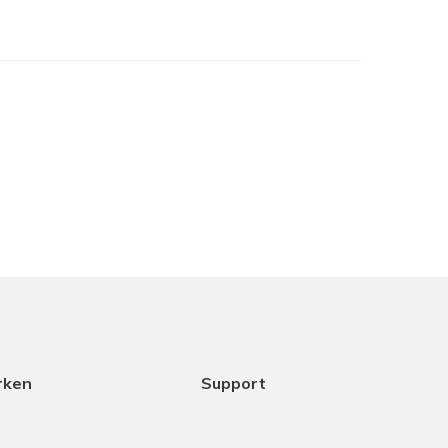
je het in het assortiment hebt maar samen met
cht het beste is. Dank aan Coen voor het
ice.
18-12-2025
rken
Support