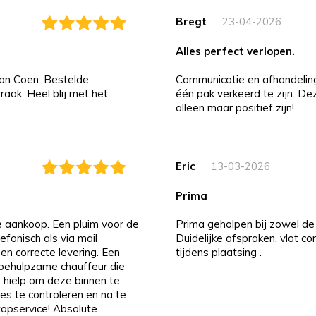
Bregt
23-04-2026
alles perfect verlopen.
an Coen. Bestelde
Communicatie en afhandeling i
aak. Heel blij met het
één pak verkeerd te zijn. D
alleen maar positief zijn!
Eric
13-03-2026
prima
de aankoop. Een pluim voor de
Prima geholpen bij zowel de 
efonisch als via mail
Duidelijke afspraken, vlot c
 en correcte levering. Een
tijdens plaatsing .
n behulpzame chauffeur die
 hielp om deze binnen te
es te controleren en na te
 topservice! Absolute