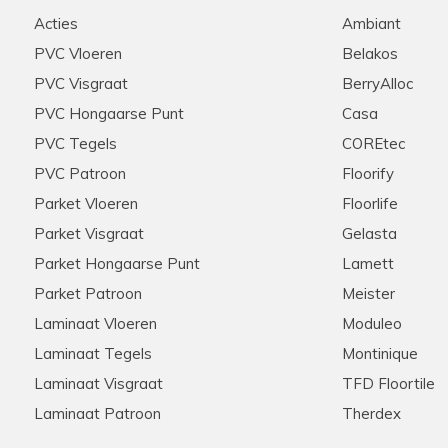
d geholpen werden door
Stip, correct, deskundige ui
Acties
Ambiant
e graag zouden aanschaffen
raden ze aan iedereen aan!
nel onze keuze gemaakt
PVC Vloeren
Belakos
ie scherpe offerte die voor
PVC Visgraat
BerryAlloc
ten ook de woonkamer en de
n we na wat zoekwerk een
PVC Hongaarse Punt
Casa
onze extra meters bijbesteld
PVC Tegels
COREtec
ook dit werd snel en zonder
pzaak , met zeer ruime
PVC Patroon
Floorify
rrect verloopt
Parket Vloeren
Floorlife
Parket Visgraat
Gelasta
Parket Hongaarse Punt
Lamett
Hannelore
28-11-2025
Parket Patroon
Meister
Aanrader in alle opzichten
Laminaat Vloeren
Moduleo
Laminaat Tegels
Montinique
et zijn klanten! Meerdere
Meedenkend, flexibel, snelle 
s via de telefoon. Kent zijn
tevreden klanten hier!
Laminaat Visgraat
TFD Floortile
 Nogmaals hartelijk bedankt
Laminaat Patroon
Therdex