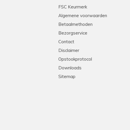
tleg en heel professioneel. Echte stielmannen! We
FSC Keurmerk
Algemene voorwaarden
Betaalmethoden
Bezorgservice
Contact
Disclaimer
Opstookprotocol
Downloads
Sitemap
!
levering, goede prijs-kwaliteit. Heel erg