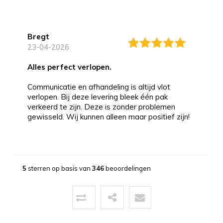
Bregt
23-04-2026
alles perfect verlopen.
Communicatie en afhandeling is altijd vlot
verlopen. Bij deze levering bleek één pak
verkeerd te zijn. Deze is zonder problemen
gewisseld. Wij kunnen alleen maar positief zijn!
Bernd
13-03-2026
5
sterren op basis van
346
beoordelingen
Topservice!
Uitstekende service zowel voor, tijdens als na
de aankoop. Een pluim voor de zeer vriendelijke