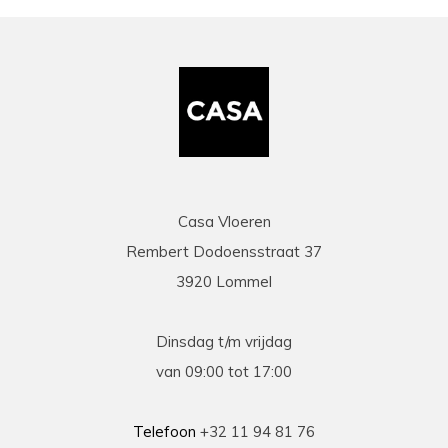
zaakvoerder Coen die zowel telefonisch als via
mail duidelijke info gaf op al onze vragen. Zeer
snelle en correcte levering. Een speciale
vermelding voor de heel vriendelijke en
behulpzame chauffeur die onze laminaat en
benodigdheden leverde en ons hielp om deze
binnen te zetten. Daarna werd ook de tijd
genomen om alles te controleren en na te tellen.
Tenslotte een zeer scherpe prijs, kortom
topservice! Absolute aanrader!
Casa Vloeren
Rembert Dodoensstraat 37
Eric
3920 Lommel
13-03-2026
prima
Dinsdag t/m vrijdag
Prima geholpen bij zowel de keuze als plaatsing
van 09:00 tot 17:00
van de nieuwe vloeren. Duidelijke afspraken, vlot
contact en goede hulp bij oplossen van
problemen tijdens plaatsing .
Telefoon
+32 11 94 81 76