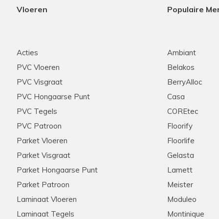
Vloeren
Populaire Me
Acties
Ambiant
PVC Vloeren
Belakos
PVC Visgraat
BerryAlloc
PVC Hongaarse Punt
Casa
PVC Tegels
COREtec
PVC Patroon
Floorify
Parket Vloeren
Floorlife
Parket Visgraat
Gelasta
Parket Hongaarse Punt
Lamett
Parket Patroon
Meister
Laminaat Vloeren
Moduleo
Laminaat Tegels
Montinique