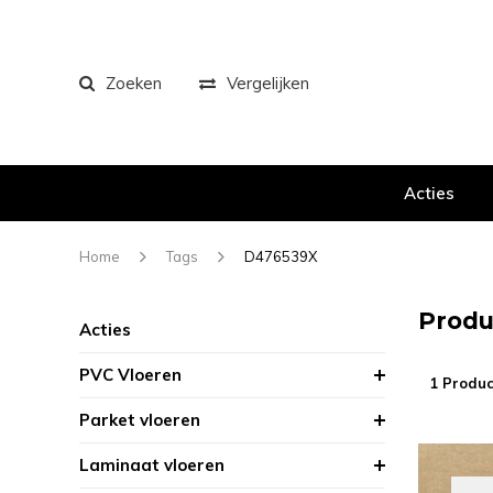
Zoeken
Vergelijken
Acties
Home
Tags
D476539X
Produ
Acties
PVC Vloeren
1 Produc
Parket vloeren
Laminaat vloeren