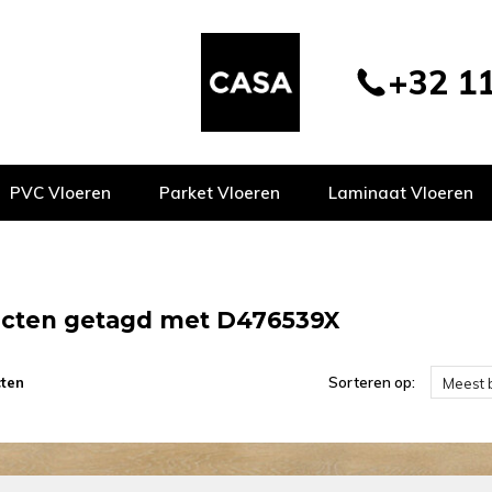
+32 11
PVC Vloeren
Parket Vloeren
Laminaat Vloeren
cten getagd met D476539X
ten
Sorteren op:
Meest 