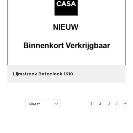
Lijmstrook Betonlook 1610
1
2
3
Meest
bekeken