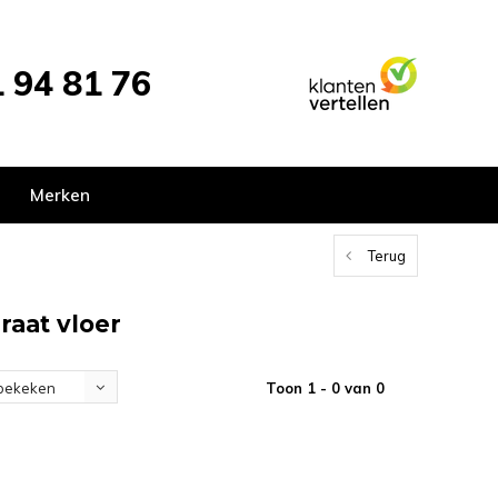
 94 81 76
Merken
Terug
raat vloer
Toon 1 - 0 van 0
bekeken