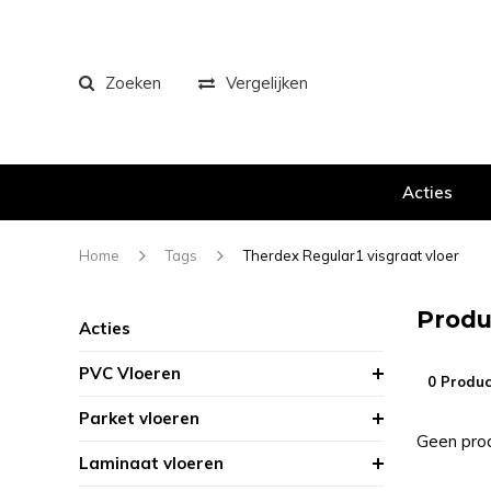
Zoeken
Vergelijken
Acties
Home
Tags
Therdex Regular1 visgraat vloer
Produ
Acties
PVC Vloeren
0 Produc
Parket vloeren
Geen prod
Laminaat vloeren