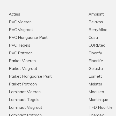
Acties
Ambiant
PVC Vloeren
Belakos
PVC Visgraat
BerryAlloc
PVC Hongaarse Punt
Casa
PVC Tegels
COREtec
PVC Patroon
Floorify
Parket Vloeren
Floorlife
Parket Visgraat
Gelasta
Parket Hongaarse Punt
Lamett
Parket Patroon
Meister
Laminaat Vloeren
Moduleo
Laminaat Tegels
Montinique
Laminaat Visgraat
TFD Floortile
Laminaat Patroon
Therdex